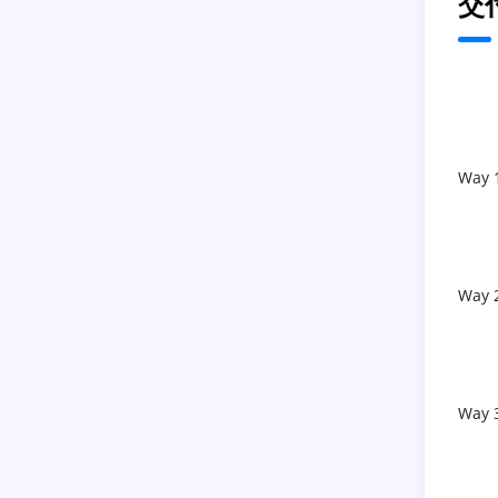
交
Way 
Way 
Way 