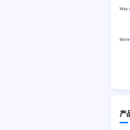
Way 
More
产